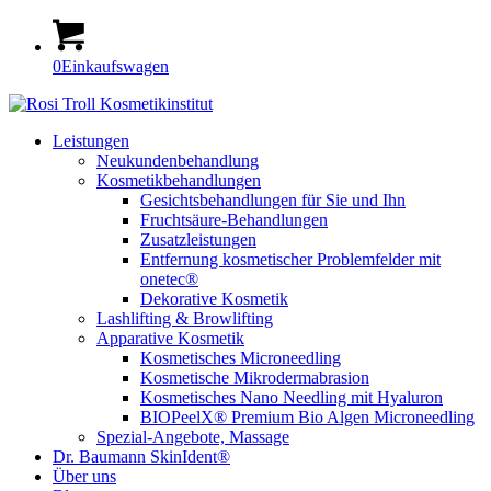
0
Einkaufswagen
Leistungen
Neukundenbehandlung
Kosmetikbehandlungen
Gesichtsbehandlungen für Sie und Ihn
Fruchtsäure-Behandlungen
Zusatzleistungen
Entfernung kosmetischer Problemfelder mit
onetec®
Dekorative Kosmetik
Lashlifting & Browlifting
Apparative Kosmetik
Kosmetisches Microneedling
Kosmetische Mikrodermabrasion
Kosmetisches Nano Needling mit Hyaluron
BIOPeelX® Premium Bio Algen Microneedling
Spezial-Angebote, Massage
Dr. Baumann SkinIdent®
Über uns