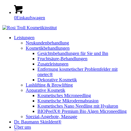
0
Einkaufswagen
Leistungen
Neukundenbehandlung
Kosmetikbehandlungen
Gesichtsbehandlungen für Sie und Ihn
Fruchtsäure-Behandlungen
Zusatzleistungen
Entfernung kosmetischer Problemfelder mit
onetec®
Dekorative Kosmetik
Lashlifting & Browlifting
Apparative Kosmetik
Kosmetisches Microneedling
Kosmetische Mikrodermabrasion
Kosmetisches Nano Needling mit Hyaluron
BIOPeelX® Premium Bio Algen Microneedling
Spezial-Angebote, Massage
Dr. Baumann SkinIdent®
Über uns