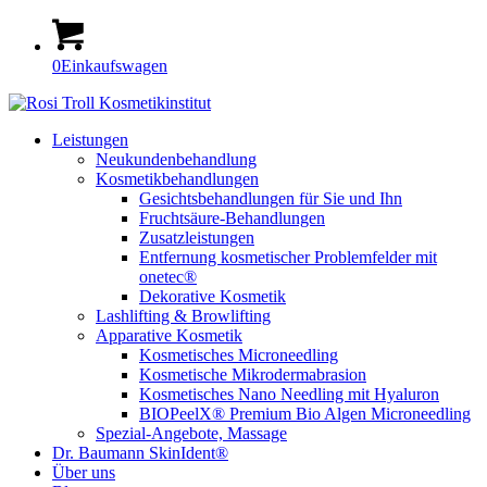
0
Einkaufswagen
Leistungen
Neukundenbehandlung
Kosmetikbehandlungen
Gesichtsbehandlungen für Sie und Ihn
Fruchtsäure-Behandlungen
Zusatzleistungen
Entfernung kosmetischer Problemfelder mit
onetec®
Dekorative Kosmetik
Lashlifting & Browlifting
Apparative Kosmetik
Kosmetisches Microneedling
Kosmetische Mikrodermabrasion
Kosmetisches Nano Needling mit Hyaluron
BIOPeelX® Premium Bio Algen Microneedling
Spezial-Angebote, Massage
Dr. Baumann SkinIdent®
Über uns