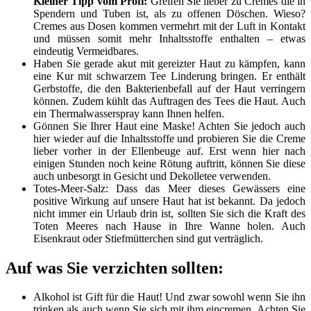
Kleiner Tipp vom Profi:
Greifen Sie lieber zu Cremes die in
Spendern und Tuben ist, als zu offenen Döschen. Wieso?
Cremes aus Dosen kommen vermehrt mit der Luft in Kontakt
und müssen somit mehr Inhaltsstoffe enthalten – etwas
eindeutig Vermeidbares.
Haben Sie gerade akut mit gereizter Haut zu kämpfen, kann
eine Kur mit schwarzem Tee Linderung bringen. Er enthält
Gerbstoffe, die den Bakterienbefall auf der Haut verringern
können. Zudem kühlt das Auftragen des Tees die Haut. Auch
ein Thermalwasserspray kann Ihnen helfen.
Gönnen Sie Ihrer Haut eine Maske! Achten Sie jedoch auch
hier wieder auf die Inhaltsstoffe und probieren Sie die Creme
lieber vorher in der Ellenbeuge auf. Erst wenn hier nach
einigen Stunden noch keine Rötung auftritt, können Sie diese
auch unbesorgt in Gesicht und Dekolletee verwenden.
Totes-Meer-Salz: Dass das Meer dieses Gewässers eine
positive Wirkung auf unsere Haut hat ist bekannt. Da jedoch
nicht immer ein Urlaub drin ist, sollten Sie sich die Kraft des
Toten Meeres nach Hause in Ihre Wanne holen. Auch
Eisenkraut oder Stiefmütterchen sind gut verträglich.
Auf was Sie verzichten sollten:
Alkohol ist Gift für die Haut! Und zwar sowohl wenn Sie ihn
trinken als auch wenn Sie sich mit ihm eincremen. Achten Sie