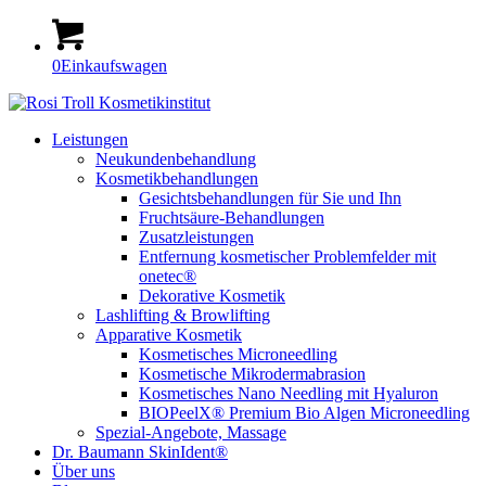
0
Einkaufswagen
Leistungen
Neukundenbehandlung
Kosmetikbehandlungen
Gesichtsbehandlungen für Sie und Ihn
Fruchtsäure-Behandlungen
Zusatzleistungen
Entfernung kosmetischer Problemfelder mit
onetec®
Dekorative Kosmetik
Lashlifting & Browlifting
Apparative Kosmetik
Kosmetisches Microneedling
Kosmetische Mikrodermabrasion
Kosmetisches Nano Needling mit Hyaluron
BIOPeelX® Premium Bio Algen Microneedling
Spezial-Angebote, Massage
Dr. Baumann SkinIdent®
Über uns