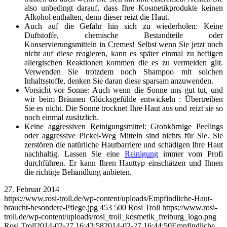
also unbedingt darauf, dass Ihre Kosmetikprodukte keinen
Alkohol enthalten, denn dieser reizt die Haut.
Auch auf die Gefahr hin sich zu wiederholen: Keine
Duftstoffe, chemische Bestandteile oder
Konservierungsmitteln in Cremes! Selbst wenn Sie jetzt noch
nicht auf diese reagieren, kann es später einmal zu heftigen
allergischen Reaktionen kommen die es zu vermeiden gilt.
Verwenden Sie trotzdem noch Shampoo mit solchen
Inhaltsstoffe, denken Sie daran diese sparsam anzuwenden.
Vorsicht vor Sonne: Auch wenn die Sonne uns gut tut, und
wir beim Bräunen Glücksgefühle entwickeln : Übertreiben
Sie es nicht. Die Sonne trocknet Ihre Haut aus und reizt sie so
noch einmal zusätzlich.
Keine aggressiven Reinigungsmittel: Grobkörnige Peelings
oder aggressive Pickel-Weg Mitteln sind nichts für Sie. Sie
zerstören die natürliche Hautbarriere und schädigen Ihre Haut
nachhaltig. Lassen Sie eine
Reinigung
immer vom Profi
durchführen. Er kann Ihren Hauttyp einschätzen und Ihnen
die richtige Behandlung anbieten.
27. Februar 2014
https://www.rosi-troll.de/wp-content/uploads/Empfindliche-Haut-
braucht-besondere-Pflege.jpg
453
500
Rosi Troll
https://www.rosi-
troll.de/wp-content/uploads/rosi_troll_kosmetik_freiburg_logo.png
Rosi Troll
2014-02-27 16:43:58
2014-02-27 16:44:50
Empfindliche