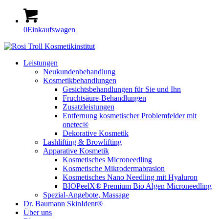
0
Einkaufswagen
Leistungen
Neukundenbehandlung
Kosmetikbehandlungen
Gesichtsbehandlungen für Sie und Ihn
Fruchtsäure-Behandlungen
Zusatzleistungen
Entfernung kosmetischer Problemfelder mit
onetec®
Dekorative Kosmetik
Lashlifting & Browlifting
Apparative Kosmetik
Kosmetisches Microneedling
Kosmetische Mikrodermabrasion
Kosmetisches Nano Needling mit Hyaluron
BIOPeelX® Premium Bio Algen Microneedling
Spezial-Angebote, Massage
Dr. Baumann SkinIdent®
Über uns