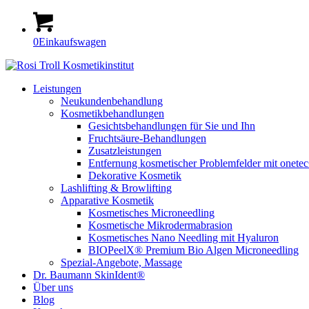
0
Einkaufswagen
Leistungen
Neukundenbehandlung
Kosmetikbehandlungen
Gesichtsbehandlungen für Sie und Ihn
Fruchtsäure-Behandlungen
Zusatzleistungen
Entfernung kosmetischer Problemfelder mit onete
Dekorative Kosmetik
Lashlifting & Browlifting
Apparative Kosmetik
Kosmetisches Microneedling
Kosmetische Mikrodermabrasion
Kosmetisches Nano Needling mit Hyaluron
BIOPeelX® Premium Bio Algen Microneedling
Spezial-Angebote, Massage
Dr. Baumann SkinIdent®
Über uns
Blog