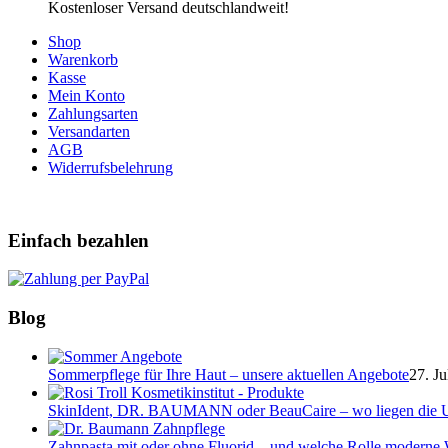
Kostenloser Versand deutschlandweit!
Shop
Warenkorb
Kasse
Mein Konto
Zahlungsarten
Versandarten
AGB
Widerrufsbelehrung
Einfach bezahlen
Blog
Sommerpflege für Ihre Haut – unsere aktuellen Angebote
27. Ju
SkinIdent, DR. BAUMANN oder BeauCaire – wo liegen die U
Zahnpasta mit oder ohne Fluorid – und welche Rolle moderne W