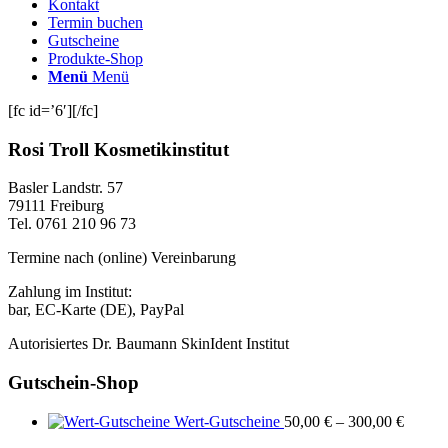
Kontakt
Termin buchen
Gutscheine
Produkte-Shop
Menü
Menü
[fc id=’6′][/fc]
Rosi Troll Kosmetikinstitut
Basler Landstr. 57
79111 Freiburg
Tel. 0761 210 96 73
Termine nach (online) Vereinbarung
Zahlung im Institut:
bar, EC-Karte (DE), PayPal
Autorisiertes Dr. Baumann SkinIdent Institut
Gutschein-Shop
Wert-Gutscheine
50,00
€
–
300,00
€