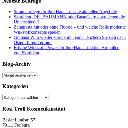
Neueste Beiträge
Sommerpflege für Ihre Haut – unsere aktuellen Angebote
SkinIdent, DR. BAUMANN oder BeauCaire – wo liegen die
Unterschiede?
Zahnpasta mit oder ohne Fluorid – und welche Rolle moderne
Wirkstoffkonzepte spielen
Giuliana Willi wieder zurück im Team – Sichern Sie sich nach
Ostern Ihren Termin!
Frische Wirkstoff-Power für Ihre Haut – mit den Ampullen
von SkinIdent
Blog-Archiv
Blog-
Archiv
Kategorien
Kategorien
Rosi Troll Kosmetikinstitut
Basler Landstr. 57
79111 Freiburg