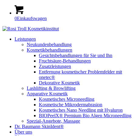
0
Einkaufswagen
Leistungen
Neukundenbehandlung
Kosmetikbehandlungen
Gesichtsbehandlungen für Sie und Ihn
Fruchtsäure-Behandlungen
Zusatzleistungen
Entfernung kosmetischer Problemfelder mit
onetec®
Dekorative Kosmetik
Lashlifting & Browlifting
Apparative Kosmetik
Kosmetisches Microneedling
Kosmetische Mikrodermabrasion
Kosmetisches Nano Needling mit Hyaluron
BIOPeelX® Premium Bio Algen Microneedling
Spezial-Angebote, Massage
Dr. Baumann SkinIdent®
Über uns