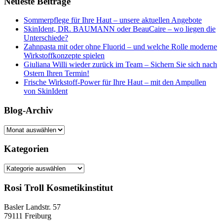
Neueste Beiträge
Sommerpflege für Ihre Haut – unsere aktuellen Angebote
SkinIdent, DR. BAUMANN oder BeauCaire – wo liegen die
Unterschiede?
Zahnpasta mit oder ohne Fluorid – und welche Rolle moderne
Wirkstoffkonzepte spielen
Giuliana Willi wieder zurück im Team – Sichern Sie sich nach
Ostern Ihren Termin!
Frische Wirkstoff-Power für Ihre Haut – mit den Ampullen
von SkinIdent
Blog-Archiv
Blog-
Archiv
Kategorien
Kategorien
Rosi Troll Kosmetikinstitut
Basler Landstr. 57
79111 Freiburg