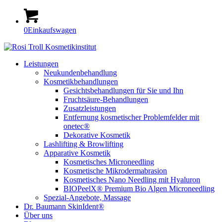
0
Einkaufswagen
Leistungen
Neukundenbehandlung
Kosmetikbehandlungen
Gesichtsbehandlungen für Sie und Ihn
Fruchtsäure-Behandlungen
Zusatzleistungen
Entfernung kosmetischer Problemfelder mit
onetec®
Dekorative Kosmetik
Lashlifting & Browlifting
Apparative Kosmetik
Kosmetisches Microneedling
Kosmetische Mikrodermabrasion
Kosmetisches Nano Needling mit Hyaluron
BIOPeelX® Premium Bio Algen Microneedling
Spezial-Angebote, Massage
Dr. Baumann SkinIdent®
Über uns