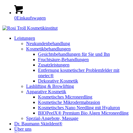
0
Einkaufswagen
Leistungen
Neukundenbehandlung
Kosmetikbehandlungen
Gesichtsbehandlungen für Sie und Ihn
Fruchtsäure-Behandlungen
Zusatzleistungen
Entfernung kosmetischer Problemfelder mit
onetec®
Dekorative Kosmetik
Lashlifting & Browlifting
Apparative Kosmetik
Kosmetisches Microneedling
Kosmetische Mikrodermabrasion
Kosmetisches Nano Needling mit Hyaluron
BIOPeelX® Premium Bio Algen Microneedling
Spezial-Angebote, Massage
Dr. Baumann SkinIdent®
Über uns