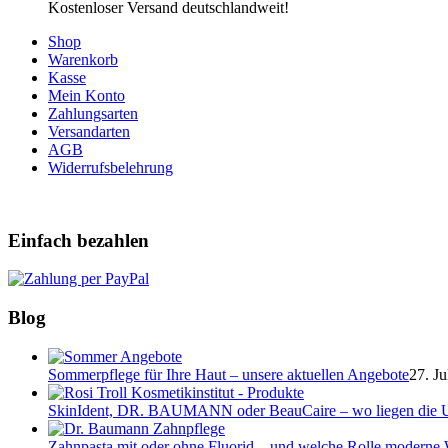
Kostenloser Versand deutschlandweit!
Shop
Warenkorb
Kasse
Mein Konto
Zahlungsarten
Versandarten
AGB
Widerrufsbelehrung
Einfach bezahlen
Blog
Sommerpflege für Ihre Haut – unsere aktuellen Angebote
27. Ju
SkinIdent, DR. BAUMANN oder BeauCaire – wo liegen die U
Zahnpasta mit oder ohne Fluorid – und welche Rolle moderne W