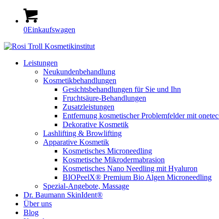
0
Einkaufswagen
Leistungen
Neukundenbehandlung
Kosmetikbehandlungen
Gesichtsbehandlungen für Sie und Ihn
Fruchtsäure-Behandlungen
Zusatzleistungen
Entfernung kosmetischer Problemfelder mit onete
Dekorative Kosmetik
Lashlifting & Browlifting
Apparative Kosmetik
Kosmetisches Microneedling
Kosmetische Mikrodermabrasion
Kosmetisches Nano Needling mit Hyaluron
BIOPeelX® Premium Bio Algen Microneedling
Spezial-Angebote, Massage
Dr. Baumann SkinIdent®
Über uns
Blog