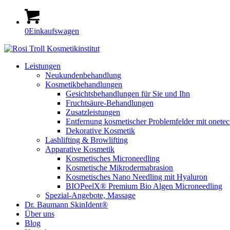
0
Einkaufswagen
Leistungen
Neukundenbehandlung
Kosmetikbehandlungen
Gesichtsbehandlungen für Sie und Ihn
Fruchtsäure-Behandlungen
Zusatzleistungen
Entfernung kosmetischer Problemfelder mit onete
Dekorative Kosmetik
Lashlifting & Browlifting
Apparative Kosmetik
Kosmetisches Microneedling
Kosmetische Mikrodermabrasion
Kosmetisches Nano Needling mit Hyaluron
BIOPeelX® Premium Bio Algen Microneedling
Spezial-Angebote, Massage
Dr. Baumann SkinIdent®
Über uns
Blog