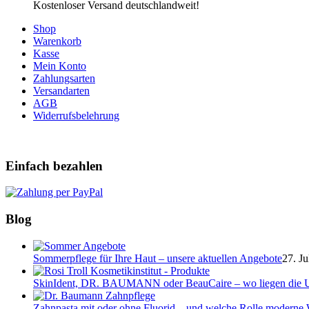
Kostenloser Versand deutschlandweit!
Shop
Warenkorb
Kasse
Mein Konto
Zahlungsarten
Versandarten
AGB
Widerrufsbelehrung
Einfach bezahlen
Blog
Sommerpflege für Ihre Haut – unsere aktuellen Angebote
27. Ju
SkinIdent, DR. BAUMANN oder BeauCaire – wo liegen die U
Zahnpasta mit oder ohne Fluorid – und welche Rolle moderne W