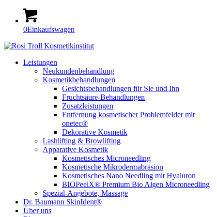
0
Einkaufswagen
Leistungen
Neukundenbehandlung
Kosmetikbehandlungen
Gesichtsbehandlungen für Sie und Ihn
Fruchtsäure-Behandlungen
Zusatzleistungen
Entfernung kosmetischer Problemfelder mit
onetec®
Dekorative Kosmetik
Lashlifting & Browlifting
Apparative Kosmetik
Kosmetisches Microneedling
Kosmetische Mikrodermabrasion
Kosmetisches Nano Needling mit Hyaluron
BIOPeelX® Premium Bio Algen Microneedling
Spezial-Angebote, Massage
Dr. Baumann SkinIdent®
Über uns