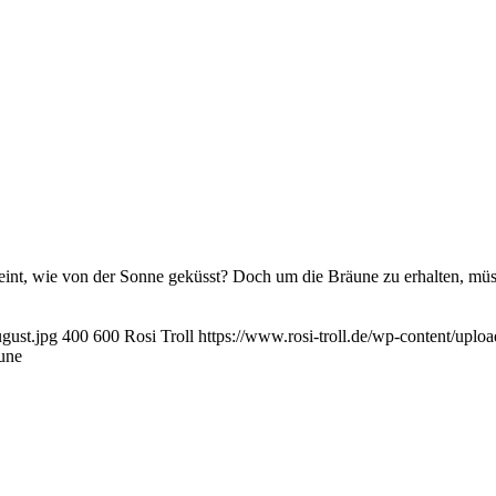
eint, wie von der Sonne geküsst? Doch um die Bräune zu erhalten, müs
ugust.jpg
400
600
Rosi Troll
https://www.rosi-troll.de/wp-content/uplo
äune