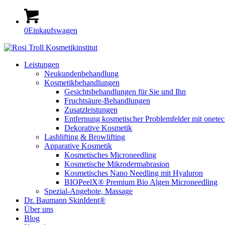
0
Einkaufswagen
Leistungen
Neukundenbehandlung
Kosmetikbehandlungen
Gesichtsbehandlungen für Sie und Ihn
Fruchtsäure-Behandlungen
Zusatzleistungen
Entfernung kosmetischer Problemfelder mit onete
Dekorative Kosmetik
Lashlifting & Browlifting
Apparative Kosmetik
Kosmetisches Microneedling
Kosmetische Mikrodermabrasion
Kosmetisches Nano Needling mit Hyaluron
BIOPeelX® Premium Bio Algen Microneedling
Spezial-Angebote, Massage
Dr. Baumann SkinIdent®
Über uns
Blog