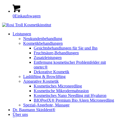
0
Einkaufswagen
Leistungen
Neukundenbehandlung
Kosmetikbehandlungen
Gesichtsbehandlungen für Sie und Ihn
Fruchtsäure-Behandlungen
Zusatzleistungen
Entfernung kosmetischer Problemfelder mit
onetec®
Dekorative Kosmetik
Lashlifting & Browlifting
Apparative Kosmetik
Kosmetisches Microneedling
Kosmetische Mikrodermabrasion
Kosmetisches Nano Needling mit Hyaluron
BIOPeelX® Premium Bio Algen Microneedling
Spezial-Angebote, Massage
Dr. Baumann SkinIdent®
Über uns