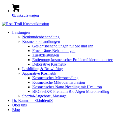
0
Einkaufswagen
Leistungen
Neukundenbehandlung
Kosmetikbehandlungen
Gesichtsbehandlungen für Sie und Ihn
Fruchtsäure-Behandlungen
Zusatzleistungen
Entfernung kosmetischer Problemfelder mit onete
Dekorative Kosmetik
Lashlifting & Browlifting
Apparative Kosmetik
Kosmetisches Microneedling
Kosmetische Mikrodermabrasion
Kosmetisches Nano Needling mit Hyaluron
BIOPeelX® Premium Bio Algen Microneedling
Spezial-Angebote, Massage
Dr. Baumann SkinIdent®
Über uns
Blog