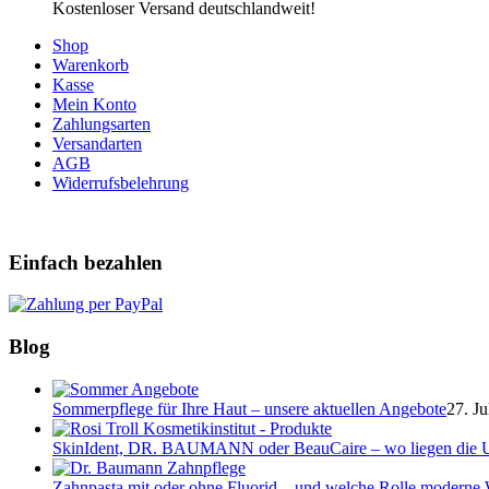
Kostenloser Versand deutschlandweit!
Shop
Warenkorb
Kasse
Mein Konto
Zahlungsarten
Versandarten
AGB
Widerrufsbelehrung
Einfach bezahlen
Blog
Sommerpflege für Ihre Haut – unsere aktuellen Angebote
27. Ju
SkinIdent, DR. BAUMANN oder BeauCaire – wo liegen die U
Zahnpasta mit oder ohne Fluorid – und welche Rolle moderne W