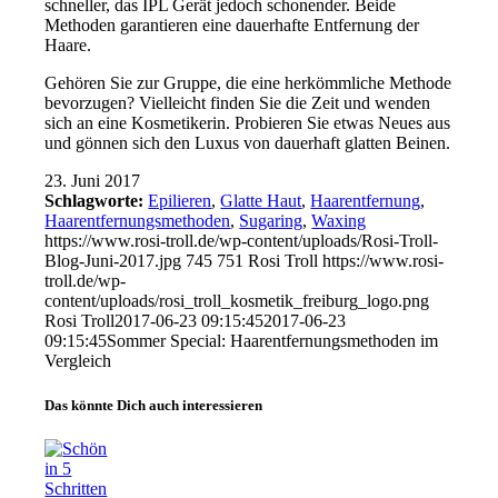
schneller, das IPL Gerät jedoch schonender. Beide
Methoden garantieren eine dauerhafte Entfernung der
Haare.
Gehören Sie zur Gruppe, die eine herkömmliche Methode
bevorzugen? Vielleicht finden Sie die Zeit und wenden
sich an eine Kosmetikerin. Probieren Sie etwas Neues aus
und gönnen sich den Luxus von dauerhaft glatten Beinen.
23. Juni 2017
Schlagworte:
Epilieren
,
Glatte Haut
,
Haarentfernung
,
Haarentfernungsmethoden
,
Sugaring
,
Waxing
https://www.rosi-troll.de/wp-content/uploads/Rosi-Troll-
Blog-Juni-2017.jpg
745
751
Rosi Troll
https://www.rosi-
troll.de/wp-
content/uploads/rosi_troll_kosmetik_freiburg_logo.png
Rosi Troll
2017-06-23 09:15:45
2017-06-23
09:15:45
Sommer Special: Haarentfernungsmethoden im
Vergleich
Das könnte Dich auch interessieren