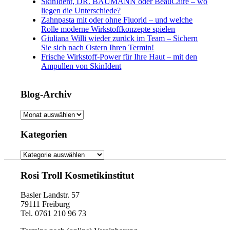
SkinIdent, DR. BAUMANN oder BeauCaire – wo
liegen die Unterschiede?
Zahnpasta mit oder ohne Fluorid – und welche
Rolle moderne Wirkstoffkonzepte spielen
Giuliana Willi wieder zurück im Team – Sichern
Sie sich nach Ostern Ihren Termin!
Frische Wirkstoff-Power für Ihre Haut – mit den
Ampullen von SkinIdent
Blog-Archiv
Blog-
Archiv
Kategorien
Kategorien
Rosi Troll Kosmetikinstitut
Basler Landstr. 57
79111 Freiburg
Tel. 0761 210 96 73