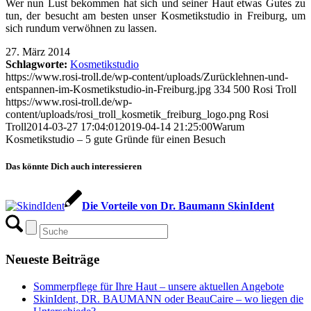
Wer nun Lust bekommen hat sich und seiner Haut etwas Gutes zu
tun, der besucht am besten unser Kosmetikstudio in Freiburg, um
sich rundum verwöhnen zu lassen.
27. März 2014
Schlagworte:
Kosmetikstudio
https://www.rosi-troll.de/wp-content/uploads/Zurücklehnen-und-
entspannen-im-Kosmetikstudio-in-Freiburg.jpg
334
500
Rosi Troll
https://www.rosi-troll.de/wp-
content/uploads/rosi_troll_kosmetik_freiburg_logo.png
Rosi
Troll
2014-03-27 17:04:01
2019-04-14 21:25:00
Warum
Kosmetikstudio – 5 gute Gründe für einen Besuch
Das könnte Dich auch interessieren
Die Vorteile von Dr. Baumann SkinIdent
Neueste Beiträge
Sommerpflege für Ihre Haut – unsere aktuellen Angebote
SkinIdent, DR. BAUMANN oder BeauCaire – wo liegen die