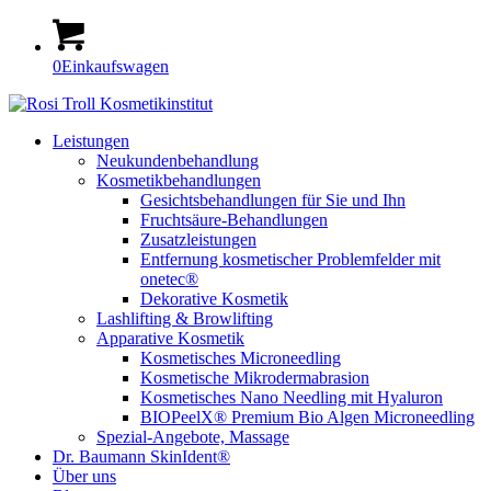
0
Einkaufswagen
Leistungen
Neukundenbehandlung
Kosmetikbehandlungen
Gesichtsbehandlungen für Sie und Ihn
Fruchtsäure-Behandlungen
Zusatzleistungen
Entfernung kosmetischer Problemfelder mit
onetec®
Dekorative Kosmetik
Lashlifting & Browlifting
Apparative Kosmetik
Kosmetisches Microneedling
Kosmetische Mikrodermabrasion
Kosmetisches Nano Needling mit Hyaluron
BIOPeelX® Premium Bio Algen Microneedling
Spezial-Angebote, Massage
Dr. Baumann SkinIdent®
Über uns