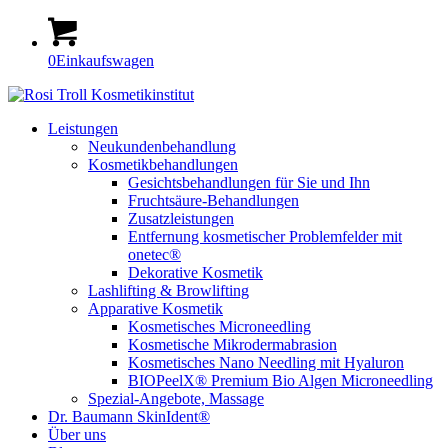
0
Einkaufswagen
Leistungen
Neukundenbehandlung
Kosmetikbehandlungen
Gesichtsbehandlungen für Sie und Ihn
Fruchtsäure-Behandlungen
Zusatzleistungen
Entfernung kosmetischer Problemfelder mit
onetec®
Dekorative Kosmetik
Lashlifting & Browlifting
Apparative Kosmetik
Kosmetisches Microneedling
Kosmetische Mikrodermabrasion
Kosmetisches Nano Needling mit Hyaluron
BIOPeelX® Premium Bio Algen Microneedling
Spezial-Angebote, Massage
Dr. Baumann SkinIdent®
Über uns