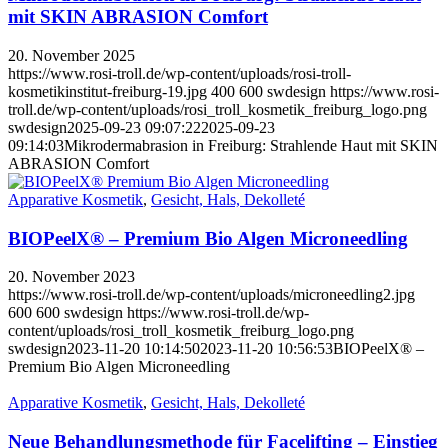
mit SKIN ABRASION Comfort
20. November 2025
https://www.rosi-troll.de/wp-content/uploads/rosi-troll-
kosmetikinstitut-freiburg-19.jpg
400
600
swdesign
https://www.rosi-
troll.de/wp-content/uploads/rosi_troll_kosmetik_freiburg_logo.png
swdesign
2025-09-23 09:07:22
2025-09-23
09:14:03
Mikrodermabrasion in Freiburg: Strahlende Haut mit SKIN
ABRASION Comfort
Apparative Kosmetik
,
Gesicht, Hals, Dekolleté
BIOPeelX® – Premium Bio Algen Microneedling
20. November 2023
https://www.rosi-troll.de/wp-content/uploads/microneedling2.jpg
600
600
swdesign
https://www.rosi-troll.de/wp-
content/uploads/rosi_troll_kosmetik_freiburg_logo.png
swdesign
2023-11-20 10:14:50
2023-11-20 10:56:53
BIOPeelX® –
Premium Bio Algen Microneedling
Apparative Kosmetik
,
Gesicht, Hals, Dekolleté
Neue Behandlungsmethode für Facelifting – Einstieg