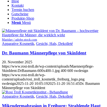
Blog
Kontakt
Termin buchen
Gutscheine
Produkte-Shop
Menü
Menü
Maridav / adobe.stock.com
Apparative Kosmetik
,
Gesicht, Hals, Dekolleté
Dr. Baumann Männerpflege von SkinIdent
20. November 2025
https://www.rosi-troll.de/wp-content/uploads/Maennerpflege-
SkinIdent-DrBaumann-600x400-1.jpg
400
600
swdesign
https://www.rosi-troll.de/wp-
content/uploads/rosi_troll_kosmetik_freiburg_logo.png
swdesign
2025-11-20 10:05:19
2025-11-20 16:51:45
Dr. Baumann
Männerpflege von SkinIdent
Apparative Kosmetik
,
Gesicht, Hals, Dekolleté
Mikrodermabrasion in Freiburg: Strahlende Haut