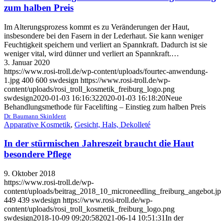
zum halben Preis
Im Alterungsprozess kommt es zu Veränderungen der Haut,
insbesondere bei den Fasern in der Lederhaut. Sie kann weniger
Feuchtigkeit speichern und verliert an Spannkraft. Dadurch ist sie
weniger vital, wird dünner und verliert an Spannkraft.…
3. Januar 2020
https://www.rosi-troll.de/wp-content/uploads/fourtec-anwendung-
1.jpg
400
600
swdesign
https://www.rosi-troll.de/wp-
content/uploads/rosi_troll_kosmetik_freiburg_logo.png
swdesign
2020-01-03 16:16:32
2020-01-03 16:18:20
Neue
Behandlungsmethode für Facelifting – Einstieg zum halben Preis
Dr. Baumann SkinIdent
Apparative Kosmetik
,
Gesicht, Hals, Dekolleté
In der stürmischen Jahreszeit braucht die Haut
besondere Pflege
9. Oktober 2018
https://www.rosi-troll.de/wp-
content/uploads/beitrag_2018_10_microneedling_freiburg_angebot.j
449
439
swdesign
https://www.rosi-troll.de/wp-
content/uploads/rosi_troll_kosmetik_freiburg_logo.png
swdesign
2018-10-09 09:20:58
2021-06-14 10:51:31
In der